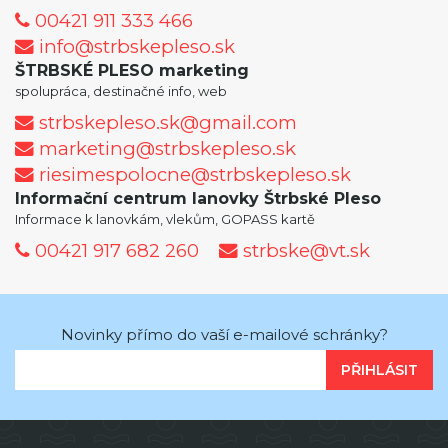
00421 911 333 466
info@strbskepleso.sk
ŠTRBSKÉ PLESO marketing
spolupráca, destinačné info, web
strbskepleso.sk@gmail.com
marketing@strbskepleso.sk
riesimespolocne@strbskepleso.sk
Informační centrum lanovky Štrbské Pleso
Informace k lanovkám, vlekům, GOPASS kartě
00421 917 682 260
strbske@vt.sk
Novinky přímo do vaší e-mailové schránky?
PŘIHLÁSIT