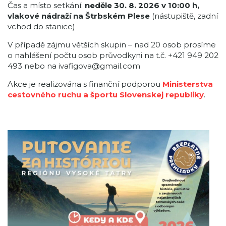
Čas a místo setkání:
neděle 30. 8. 2026 v 10:00 h,
vlakové nádraží na Štrbském Plese
(nástupiště, zadní
vchod do stanice)
V případě zájmu větších skupin – nad 20 osob prosíme
o nahlášení počtu osob průvodkyni na t.č. +421 949 202
493 nebo na ivafigova@gmail.com
Akce je realizována s finanční podporou
Ministerstva
cestovného ruchu a športu Slovenskej republiky
.