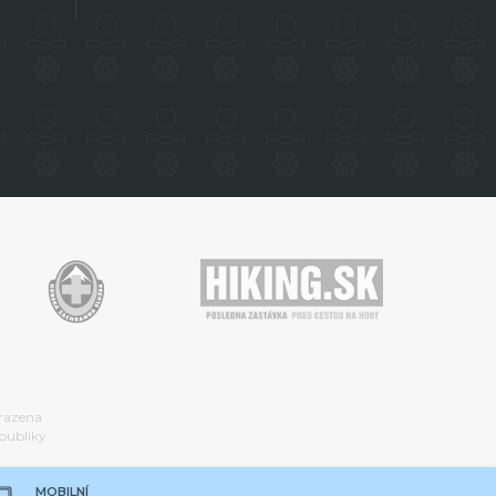
hrazena
publiky.
MOBILNÍ