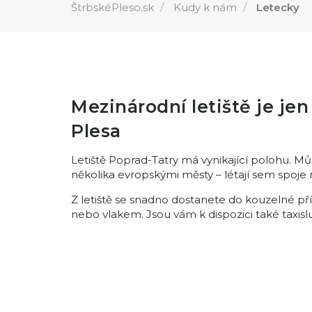
ŠtrbskéPleso.sk
Kudy k nám
Letecky
Mezinárodní letiště je je
Plesa
Letiště Poprad-Tatry má vynikající polohu. M
několika evropskými městy – létají sem spoje n
Z letiště se snadno dostanete do kouzelné př
nebo vlakem. Jsou vám k dispozici také taxis