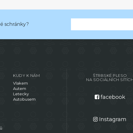
vé schránky?
KUDY K NÁM
ŠTRBSKÉ PLESO
NA SOCIÁLNÍCH SÍTÍC
Vlakem
Autem
Letecky
facebook
Autobusem
Instagram
jů