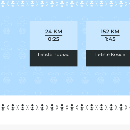
24 KM
152 KM
0:25
1:45
Letiště Poprad
Letiště Košice