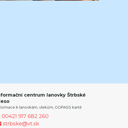
nformační centrum lanovky Štrbské
leso
nformace k lanovkám, vlekům, GOPASS kartě
00421 917 682 260
strbske@vt.sk