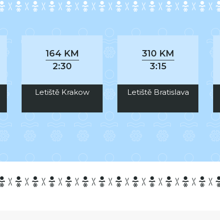
164 KM
310 KM
2:30
3:15
Letiště Krakow
Letiště Bratislava