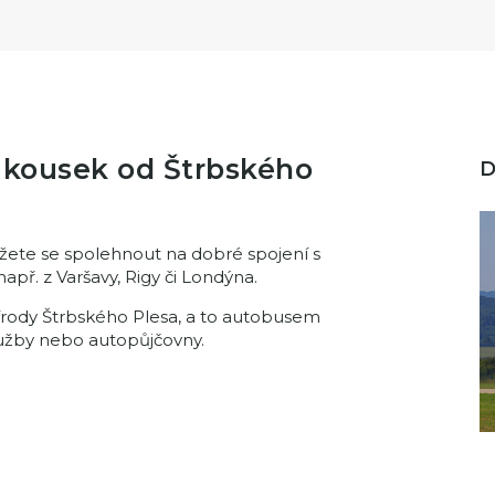
n kousek od Štrbského
ůžete se spolehnout na dobré spojení s
apř. z Varšavy, Rigy či Londýna.
írody Štrbského Plesa, a to autobusem
lužby nebo autopůjčovny.