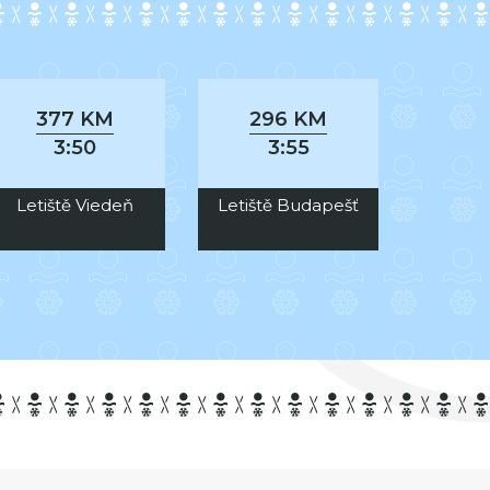
377 KM
296 KM
3:50
3:55
Letiště Viedeň
Letiště Budapešť