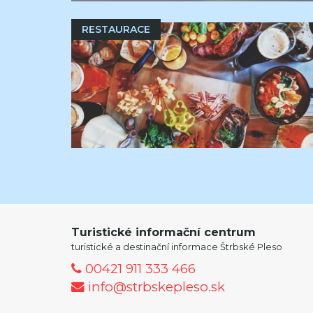
RESTAURACE
Turistické informační centrum
turistické a destinační informace Štrbské Pleso
00421 911 333 466
info@strbskepleso.sk