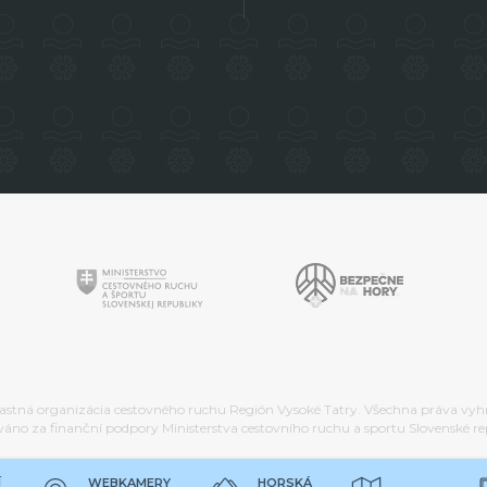
stná organizácia cestovného ruchu Región Vysoké Tatry. Všechna práva vy
váno za finanční podpory Ministerstva cestovního ruchu a sportu Slovenské re
Í
WEBKAMERY
HORSKÁ