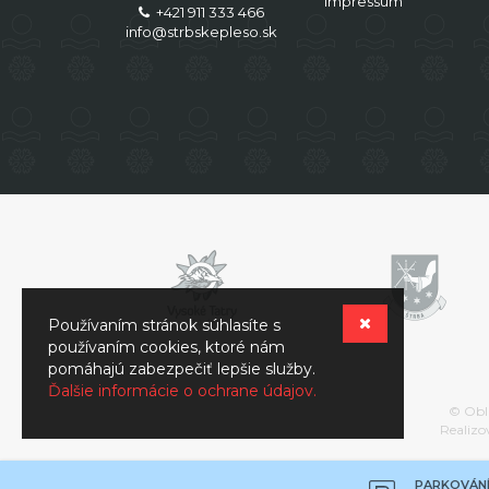
Impressum
+421 911 333 466
info@strbskepleso.sk
Používaním stránok súhlasíte s
používaním cookies, ktoré nám
pomáhajú zabezpečiť lepšie služby.
Ďalšie informácie o ochrane údajov.
© Obla
Realizo
PARKOVÁN