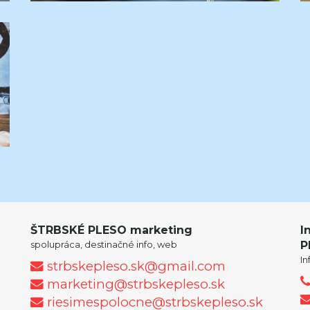
ŠTRBSKÉ PLESO marketing
I
spolupráca, destinačné info, web
P
I
strbskepleso.sk@gmail.com
marketing@strbskepleso.sk
riesimespolocne@strbskepleso.sk