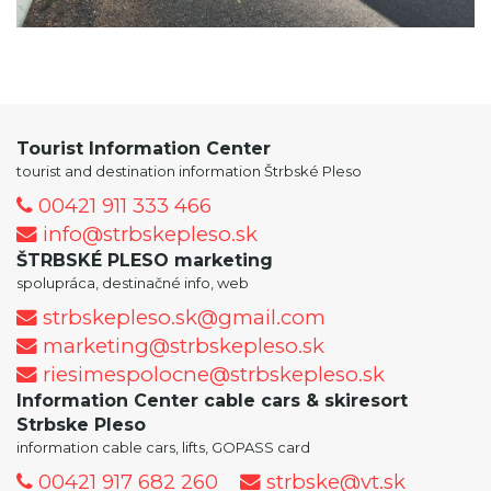
Tourist Information Center
tourist and destination information Štrbské Pleso
00421 911 333 466
info@strbskepleso.sk
ŠTRBSKÉ PLESO marketing
spolupráca, destinačné info, web
strbskepleso.sk@gmail.com
marketing@strbskepleso.sk
riesimespolocne@strbskepleso.sk
Information Center cable cars & skiresort
Strbske Pleso
information cable cars, lifts, GOPASS card
00421 917 682 260
strbske@vt.sk