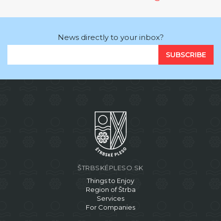
News directly to your inbox?
SUBSCRIBE
ŠTRBSKÉPLESO.SK
Things to Enjoy
Region of Štrba
Services
For Companies