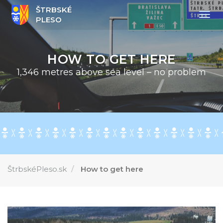
ŠTRBSKÉ
Togg
PLESO
navig
HOW TO GET HERE
1,346 metres above sea level – no problem
ŠtrbskéPleso.sk
How to get here