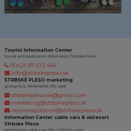
Tourist Information Center
tourist and destination information Štrbské Pleso
00421 911 333 466
info@strbskepleso.sk
ŠTRBSKÉ PLESO marketing
spolupráca, destinačné info, web
strbskepleso.sk@gmail.com
marketing@strbskepleso.sk
riesimespolocne@strbskepleso.sk
Information Center cable cars & skiresort
Strbske Pleso
information cable cars, lifts, GOPASS card