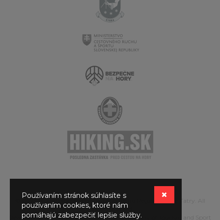
Používaním stránok súhlasíte s
© Oblastná organizácia cestovného ruchu Región Vysoké Tatry. All
používaním cookies, ktoré nám
Rights Reserved.
pomáhajú zabezpečiť lepšie služby.
Realized with the financial support of the Ministry of Tourism and Sport