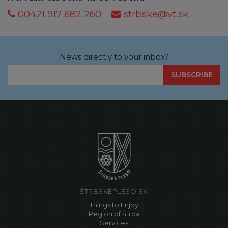
00421 917 682 260
strbske@vt.sk
News directly to your inbox?
SUBSCRIBE
ŠTRBSKÉPLESO.SK
Things to Enjoy
Region of Štrba
Services