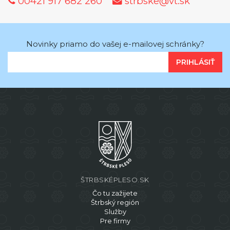
00421 917 682 260
strbske@vt.sk
Novinky priamo do vašej e-mailovej schránky?
PRIHLÁSIŤ
ŠTRBSKÉPLESO.SK
Čo tu zažijete
Štrbský región
Služby
Pre firmy