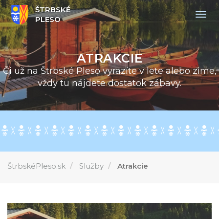
ŠTRBSKÉ
Togg
PLESO
navig
ATRAKCIE
Či už na Štrbské Pleso vyrazíte v lete alebo zime,
vždy tu nájdete dostatok zábavy.
ŠtrbskéPleso.sk
Služby
Atrakcie