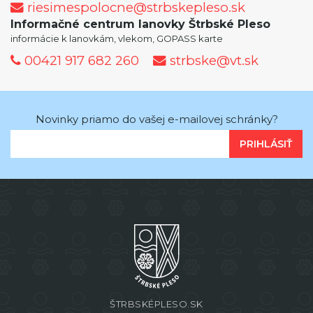
riesimespolocne@strbskepleso.sk
Informačné centrum lanovky Štrbské Pleso
informácie k lanovkám, vlekom, GOPASS karte
00421 917 682 260
strbske@vt.sk
Novinky priamo do vašej e-mailovej schránky?
PRIHLÁSIŤ
ŠTRBSKÉPLESO.SK