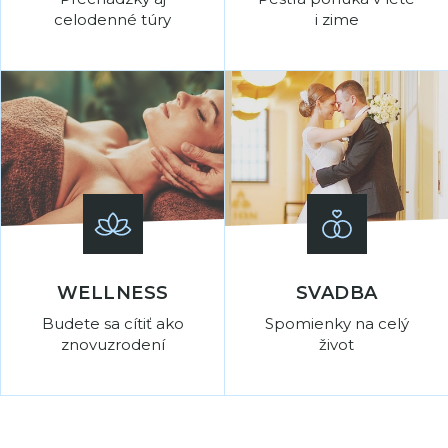
celodenné túry
i zime
WELLNESS
SVADBA
Budete sa cítiť ako
Spomienky na celý
znovuzrodení
život