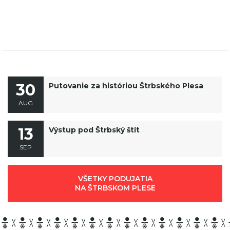
30
Putovanie za históriou Štrbského Plesa
AUG
13
Výstup pod Štrbský štít
SEP
VŠETKY PODUJATIA
NA ŠTRBSKOM PLESE