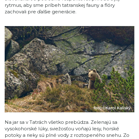
rytmus, aby sme príbeh tatranskej fauny a flóry
zachovali pre ďalšie generácie.
Na jar sa v Tatrách všetko prebúdza. Zelenajú sa
vysokohorské lúky, sviežosťou voňajú lesy, horské
potoky a rieky sú plné vody z roztopeného snehu. Zo