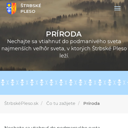
ŠTRBSKÉ
Togg
PLESO
navig
PRÍRODA
Nechajte sa vtiahnuť do podmanivého sveta
najmenších veľhôr sveta, v ktorých Štrbské Pleso
leží.
ŠtrbskéPleso.sk
Čo tu zažijete
Príroda
Nechajte sa vtiahnuť do podmanivého sveta