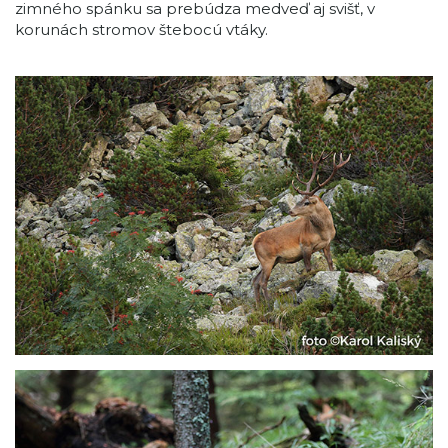
zimného spánku sa prebúdza medveď aj svišť, v
korunách stromov štebocú vtáky.