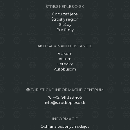
ŠTRBSKÉPLESO.SK
Čo tu zažijete
Štrbský región
Služby
Pre firmy
AKO SA K NÁM DOSTANETE
Vlakom
Autom
Letecky
Autobusom
TURISTICKÉ INFORMAČNÉ CENTRUM
+421 911 333 466
info@strbskepleso.sk
INFORMÁCIE
Ochrana osobných údajov