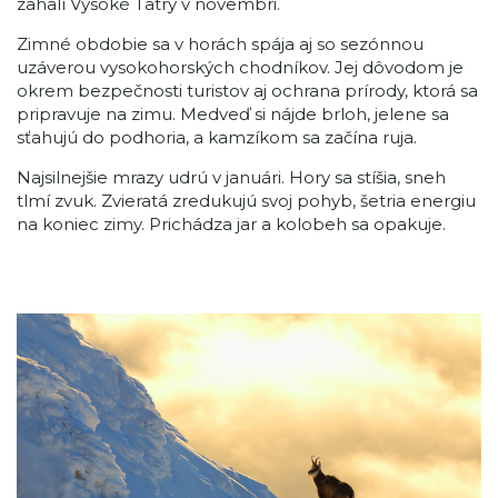
zahalí Vysoké Tatry v novembri.
Zimné obdobie sa v horách spája aj so sezónnou
uzáverou vysokohorských chodníkov. Jej dôvodom je
okrem bezpečnosti turistov aj ochrana prírody, ktorá sa
pripravuje na zimu. Medveď si nájde brloh, jelene sa
sťahujú do podhoria, a kamzíkom sa začína ruja.
Najsilnejšie mrazy udrú v januári. Hory sa stíšia, sneh
tlmí zvuk. Zvieratá zredukujú svoj pohyb, šetria energiu
na koniec zimy. Prichádza jar a kolobeh sa opakuje.