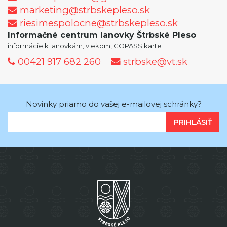
marketing@strbskepleso.sk
riesimespolocne@strbskepleso.sk
Informačné centrum lanovky Štrbské Pleso
informácie k lanovkám, vlekom, GOPASS karte
00421 917 682 260
strbske@vt.sk
Novinky priamo do vašej e-mailovej schránky?
PRIHLÁSIŤ