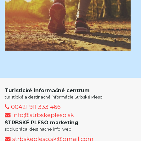
Turistické informačné centrum
turistické a destinačné informácie Štrbské Pleso
00421 911 333 466
info@strbskepleso.sk
ŠTRBSKÉ PLESO marketing
spolupráca, destinačné info, web
strbskepleso.sk@gmail.com