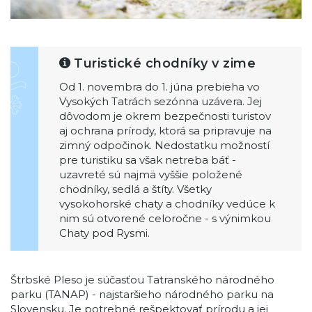
Turistické chodníky v zime
Od 1. novembra do 1. júna prebieha vo
Vysokých Tatrách sezónna uzávera. Jej
dôvodom je okrem bezpečnosti turistov
aj ochrana prírody, ktorá sa pripravuje na
zimný odpočinok. Nedostatku možností
pre turistiku sa však netreba báť -
uzavreté sú najmä vyššie položené
chodníky, sedlá a štíty. Všetky
vysokohorské chaty a chodníky vedúce k
nim sú otvorené celoročne - s výnimkou
Chaty pod Rysmi.
Štrbské Pleso je súčasťou Tatranského národného
parku (TANAP) - najstaršieho národného parku na
Slovensku. Je potrebné rešpektovať prírodu a jej