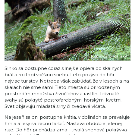
Slnko sa postupne čoraz silnejšie opiera do skalných
brál a roztopí väčšinu snehu. Leto pozýva do hôr
najviac turistov. Netreba však zabúdať, že v lesoch a na
skalách nie sme sami. Tieto miesta sú prirodzeným
prostredím množstva živočíchov a rastlín. Trávnaté
svahy sú pokryté pestrofarebnými horskými kvetmi.
Svet objavujú mláďatá srny či zvedavé vĺčatá.
Na jeseň sa dni postupne krátia, v dolinách sa prevaľuje
hmla a lesy sa začnú farbiť. Nastáva obdobie jelenej
ruje. Do hôr prichádza zima - trvalá snehová pokrývka