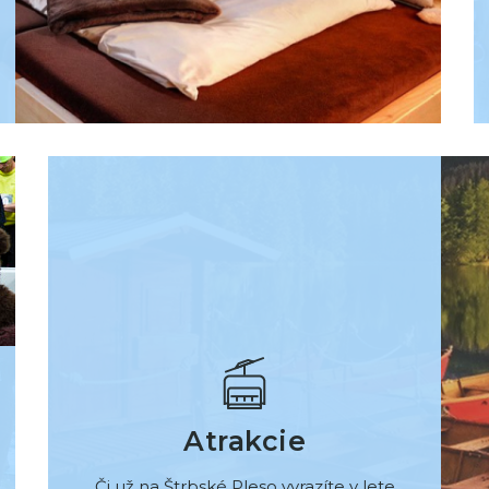
Atrakcie
Či už na Štrbské Pleso vyrazíte v lete