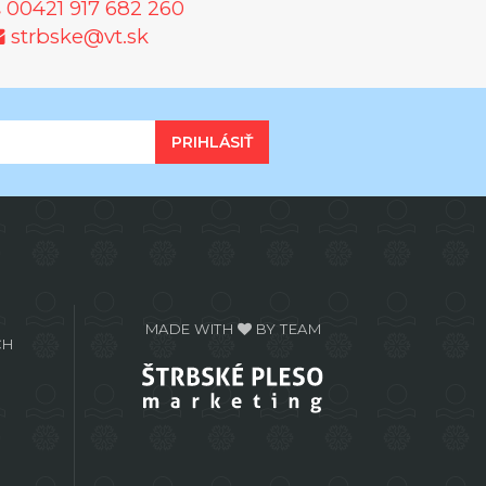
00421 917 682 260
strbske@vt.sk
PRIHLÁSIŤ
MADE WITH
BY TEAM
CH