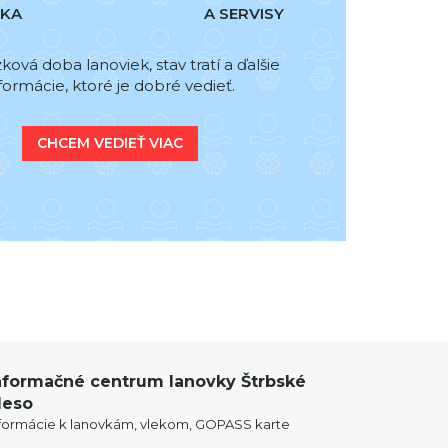
ČKA
A SERVISY
ová doba lanoviek, stav tratí a ďalšie
formácie, ktoré je dobré vedieť.
CHCEM VEDIEŤ VIAC
nformačné centrum lanovky Štrbské
leso
nformácie k lanovkám, vlekom, GOPASS karte