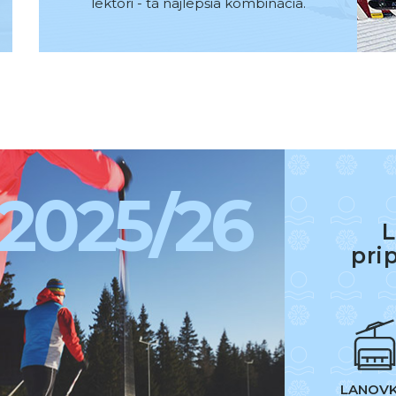
lektori - tá najlepšia kombinácia.
2025/26
L
pri
LANOV