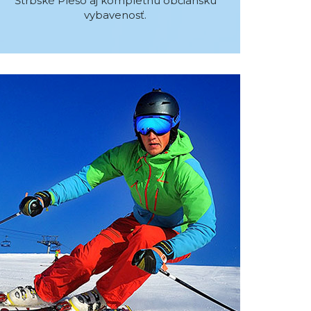
Štrbské Pleso aj kompletnú občiansku
vybavenosť.