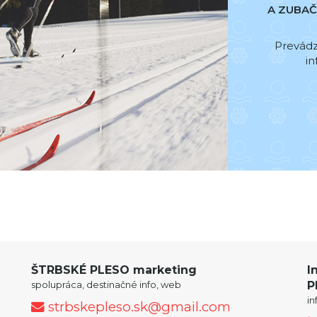
A ZUBA
Prevádzk
in
ŠTRBSKÉ PLESO marketing
I
spolupráca, destinačné info, web
P
i
strbskepleso.sk@gmail.com