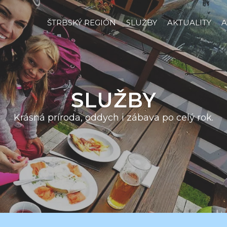
ŠTRBSKÝ REGIÓN
SLUŽBY
AKTUALITY
A
SLUŽBY
Krásná príroda, oddych i zábava po celý rok.