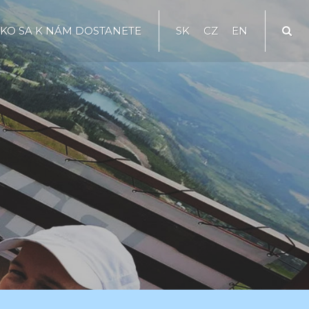
KO SA K NÁM DOSTANETE
SK
CZ
EN