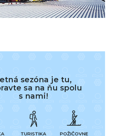
etná sezóna je tu,
pravte sa na ňu spolu
s nami!
KA
TURISTIKA
POŽIČOVNE