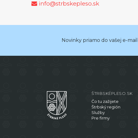
info@strbskepleso.sk
Novinky priamo do vašej e-mai
ŠTRBSKÉPLESO.SK
Čo tu zažijete
Štrbský región
Služby
Pre firmy