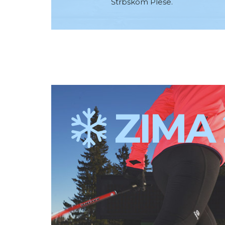
Štrbskom Plese.
ZIMA 