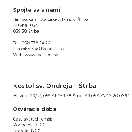
Spojte sa s nami
Rímskokatolícka cirkev, farnosť Štrba
Hlavná 103/1
059 38 Štrba
Tel.: 052/778 14 26
E-mail: strba@kapitula.sk
Web: www.rkcstrba.sk
Kostol sv. Ondreja - Štrba
Hlavná 120/17, 059 41 059 38 Štrba 49.053247° S 20.0794
Otváracia doba
Časy svätých omší:
Pondelok: 7:00
Utorok: 18:00