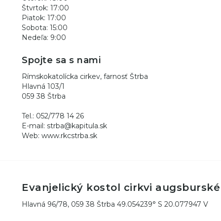
Štvrtok: 17:00
Piatok: 17:00
Sobota: 15:00
Nedeľa: 9:00
Spojte sa s nami
Rímskokatolícka cirkev, farnosť Štrba
Hlavná 103/1
059 38 Štrba
Tel.: 052/778 14 26
E-mail: strba@kapitula.sk
Web: www.rkcstrba.sk
Evanjelický kostol cirkvi augsbursk
Hlavná 96/78, 059 38 Štrba 49.054239° S 20.077947 V