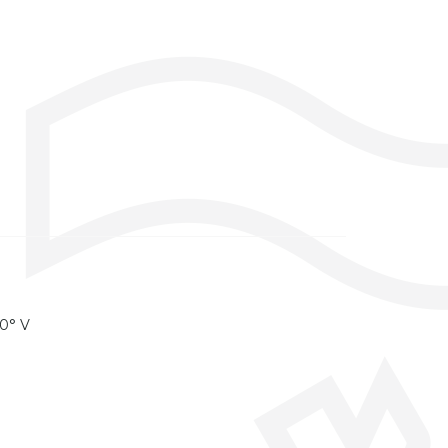
10° V