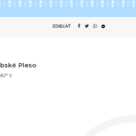
ZDIEĽAŤ
rbské Pleso
282° V