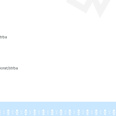
trba
orat/strba