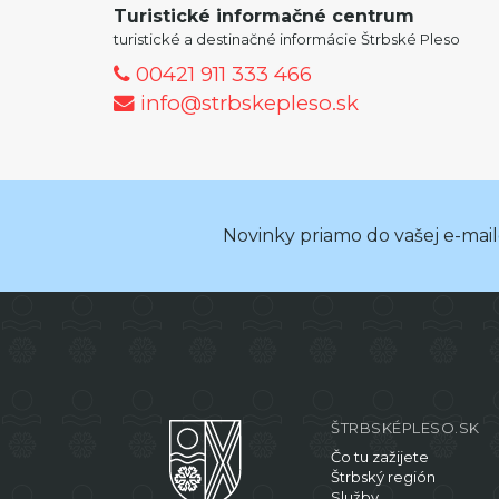
Turistické informačné centrum
turistické a destinačné informácie Štrbské Pleso
00421 911 333 466
info@strbskepleso.sk
Novinky priamo do vašej e-mai
ŠTRBSKÉPLESO.SK
Čo tu zažijete
Štrbský región
Služby