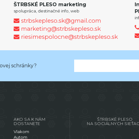
ŠTRBSKÉ PLESO marketing
I
spolupráca, destinačné info, web
P
i
strbskepleso.sk@gmail.com
marketing@strbskepleso.sk
riesimespolocne@strbskepleso.sk
lovej schránky?
AKO SA K NÁM
ŠTRBSKÉ PLESO
DOSTANETE
NA SOCIÁLNYCH SIEŤA
Vlakom
Autom