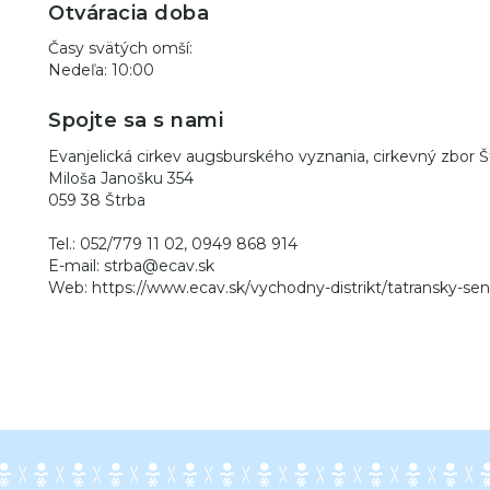
Otváracia doba
Časy svätých omší:
Nedeľa: 10:00
Spojte sa s nami
Evanjelická cirkev augsburského vyznania, cirkevný zbor Š
Miloša Janošku 354
059 38 Štrba
Tel.: 052/779 11 02, 0949 868 914
E-mail: strba@ecav.sk
Web: https://www.ecav.sk/vychodny-distrikt/tatransky-seni