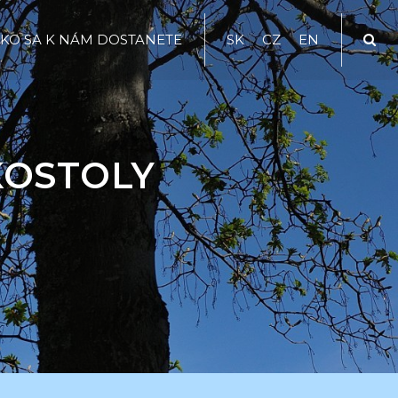
KO SA K NÁM DOSTANETE
SK
CZ
EN
KOSTOLY