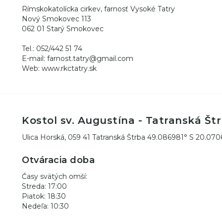
Rímskokatolícka cirkev, farnosť Vysoké Tatry
Nový Smokovec 113
062 01 Starý Smokovec
Tel.: 052/442 51 74
E-mail: farnost.tatry@gmail.com
Web: www.rkctatry.sk
Kostol sv. Augustína - Tatranská Št
Ulica Horská, 059 41 Tatranská Štrba 49.086981° S 20.07
Otváracia doba
Časy svätých omší:
Streda: 17:00
Piatok: 18:30
Nedeľa: 10:30