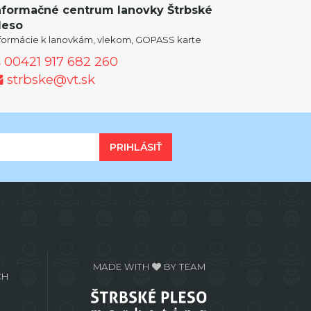
nformačné centrum lanovky Štrbské
leso
nformácie k lanovkám, vlekom, GOPASS karte
00421 917 682 260
strbske@vt.sk
PRIHLÁSIŤ
MADE WITH
BY TEAM
CH