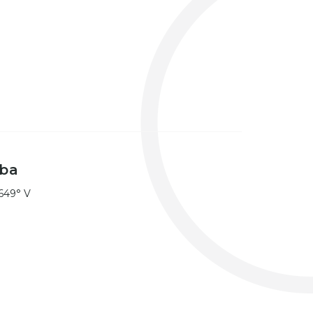
rba
0649° V