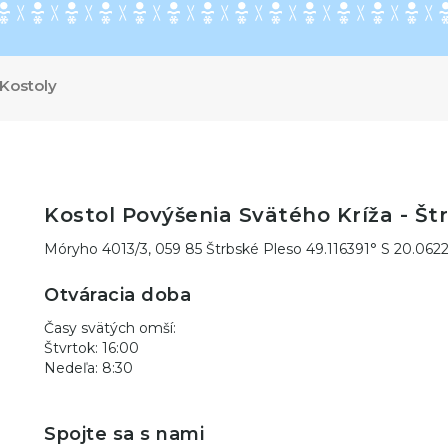
Kostoly
Kostol Povýšenia Svätého Kríža - Št
Móryho 4013/3, 059 85 Štrbské Pleso 49.116391° S 20.062
Otváracia doba
Časy svätých omší:
Štvrtok: 16:00
Nedeľa: 8:30
Spojte sa s nami